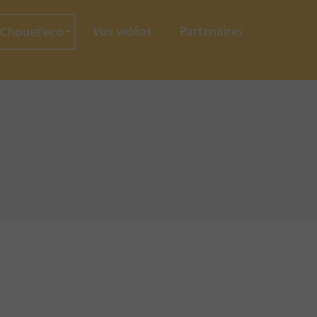
Vos vidéos
Partenaires
Chouet’eco
ce
ration
ie