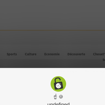
Sports
Culture
Economie
Découverte
Chouet
S
Chouet équipe
Mentions léga
☝ 🍪
undefined