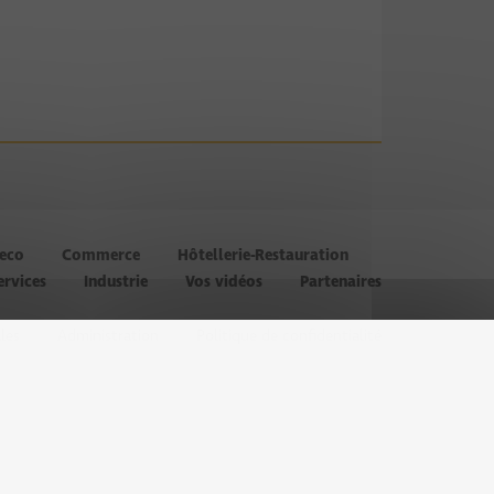
’eco
Commerce
Hôtellerie-Restauration
ervices
Industrie
Vos vidéos
Partenaires
les
Administration
Politique de confidentialité