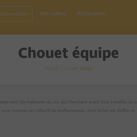
Vos vidéos
Partenaires
Chouet’eco
ce
ration
ie
Chouet équipe
Accueil
Chouet équipe
ipe sont des habitants du cru, qui cherchent avant tout à éveiller la c
if, nous sommes un collectif de professionnels, dont le but est d’offrir u