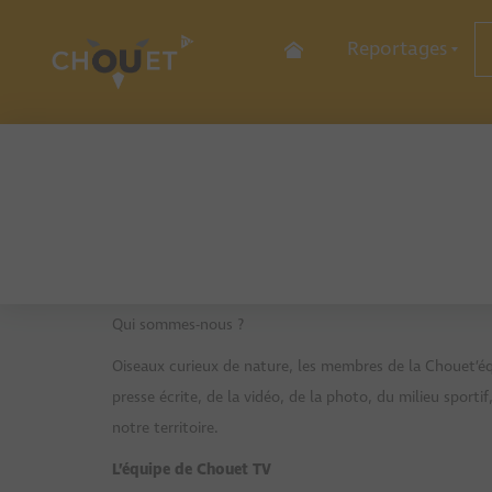
Reportages
Sports
Culture
Economie
Découverte
Commer
Hôtellerie-Restau
Services
Industr
Qui sommes-nous ?
Oiseaux curieux de nature, les membres de la Chouet’équ
presse écrite, de la vidéo, de la photo, du milieu sport
notre territoire.
L’équipe de Chouet TV