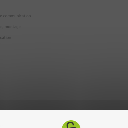
le communication
ive, montage
cation
ge