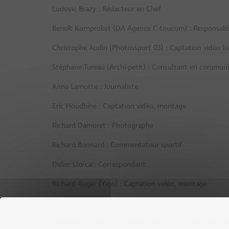
Ludovic Brazy : Rédacteur en Chef
Benoît Kornprobst (DA Agence C-toucom) : Responsab
Christophe Audin (Photossport 03) : Captation vidéo l
Stéphane Tureau (Archi-petit) : Consultant en communi
Anna Lamotte : Journaliste
Eric Houdbine : Captation vidéo, montage
Richard Damoret : Photographe
Richard Bonnard : Commentateur sportif
Didier Llorca : Correspondant
Richard Auger (Yujo) : Captation vidéo, montage
Thomas Lombard (Yujo) : Captation vidéo, montage
Pierre-marie Gilleron (Prod03) : Captation vidéo, monta