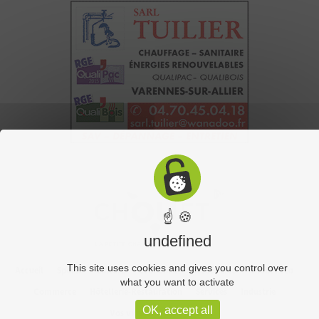
☝ 🍪
undefined
This site uses cookies and gives you control over
Accueil
Sports
Culture
Economie
Découverte
Chouet’eco
what you want to activate
Commerce
Hôtellerie-Restauration
Services
Industrie
OK, accept all
Vos vidéos
Partenaires