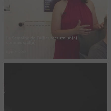
La Semaine de l’Allier recrute un(e)
commercial(e)
8 juillet 2019