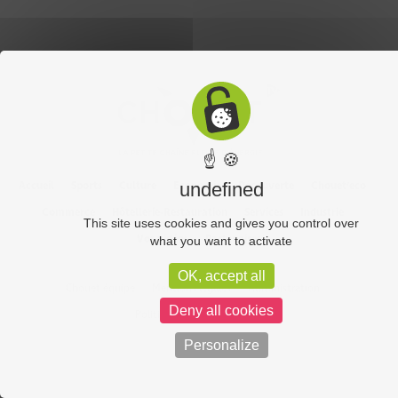
☝ 🍪
Accueil
Sports
Culture
Economie
Découverte
Chouet’eco
undefined
Commerce
Hôtellerie-Restauration
Services
Industrie
This site uses cookies and gives you control over
Vos vidéos
Partenaires
what you want to activate
OK, accept all
Chouet équipe
Mentions légales
Administration
Deny all cookies
Politique de confidentialité
Personalize