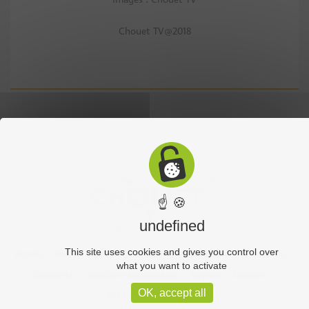
Chouet TV@2018
☝ 🍪
undefined
This site uses cookies and gives you control over
Accueil
Sports
Culture
Economie
Découverte
Chouet’eco
what you want to activate
Commerce
Hôtellerie-Restauration
Services
Industrie
OK, accept all
Vos vidéos
Partenaires