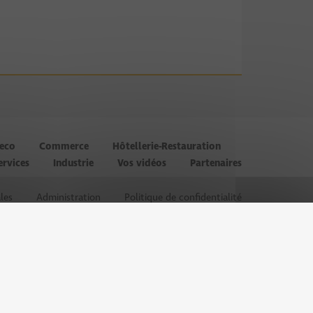
’eco
Commerce
Hôtellerie-Restauration
ervices
Industrie
Vos vidéos
Partenaires
les
Administration
Politique de confidentialité