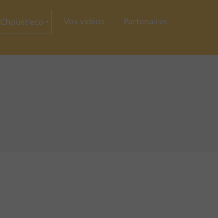
Vos vidéos
Partenaires
Chouet’eco
ce
ration
ie