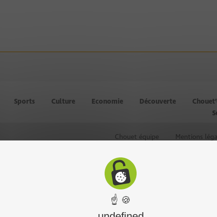
Sports
Culture
Economie
Découverte
Chouet
S
Chouet équipe
Mentions léga
☝ 🍪
undefined