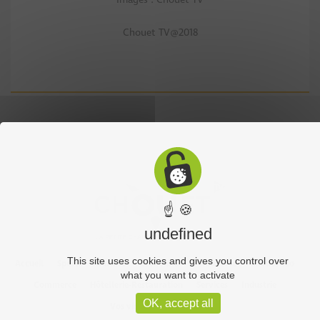
Chouet TV@2018
☝ 🍪
undefined
This site uses cookies and gives you control over
Accueil
Sports
Culture
Economie
Découverte
Chouet’eco
what you want to activate
Commerce
Hôtellerie-Restauration
Services
Industrie
OK, accept all
Vos vidéos
Partenaires