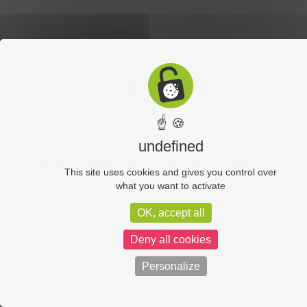
☝ 🍪
Accueil
Sports
Culture
Economie
Découverte
Chouet’eco
undefined
Commerce
Hôtellerie-Restauration
Services
Industrie
This site uses cookies and gives you control over
Vos vidéos
Partenaires
what you want to activate
OK, accept all
Chouet équipe
Mentions légales
Administration
Deny all cookies
Politique de confidentialité
Personalize