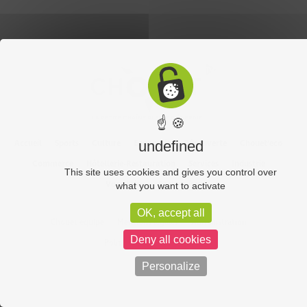
☝ 🍪
Accueil
Sports
Culture
Economie
Découverte
Chouet’eco
undefined
Commerce
Hôtellerie-Restauration
Services
Industrie
This site uses cookies and gives you control over
Vos vidéos
Partenaires
what you want to activate
OK, accept all
Chouet équipe
Mentions légales
Administration
Deny all cookies
Politique de confidentialité
Personalize