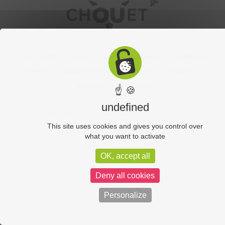
Accueil
Sports
Culture
Economie
Découverte
Chouet’eco
Commerce
Hôtellerie-Restauration
Services
Industrie
Vos vidéos
Partenaires
☝ 🍪
undefined
Chouet équipe
Mentions légales
Administration
This site uses cookies and gives you control over
Politique de confidentialité
what you want to activate
OK, accept all
Deny all cookies
Personalize