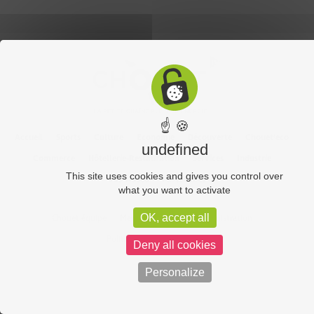
☝ 🍪
Accueil
Sports
Culture
Economie
Découverte
Chouet’eco
undefined
Commerce
Hôtellerie-Restauration
Services
Industrie
This site uses cookies and gives you control over
Vos vidéos
Partenaires
what you want to activate
OK, accept all
Chouet équipe
Mentions légales
Administration
Politique de confidentialité
Deny all cookies
Personalize