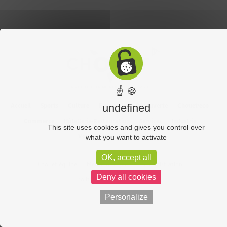
☝ 🍪
Accueil
Sports
Culture
Economie
Découverte
Chouet’eco
undefined
Commerce
Hôtellerie-Restauration
Services
Industrie
This site uses cookies and gives you control over
Vos vidéos
Partenaires
what you want to activate
OK, accept all
Chouet équipe
Mentions légales
Administration
Deny all cookies
Politique de confidentialité
Personalize