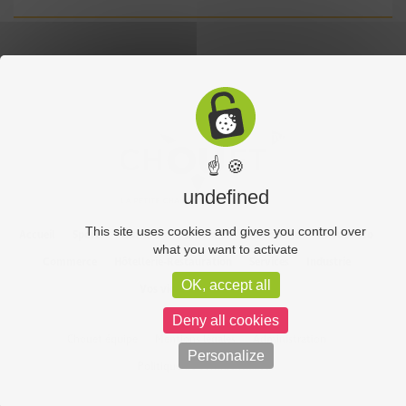
☝ 🍪
undefined
This site uses cookies and gives you control over
Accueil
Sports
Culture
Economie
Découverte
Chouet’eco
what you want to activate
Commerce
Hôtellerie-Restauration
Services
Industrie
OK, accept all
Vos vidéos
Partenaires
Deny all cookies
Chouet équipe
Mentions légales
Administration
Personalize
Politique de confidentialité