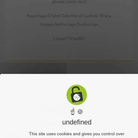
glissée parmi eux!
Reportage Cristel Delorme et Ludovic Brazy.
Images Netbocage Production
Chouet’TV@2017
☝ 🍪
undefined
This site uses cookies and gives you control over
Accueil
Sports
Culture
Economie
Découverte
Chouet’eco