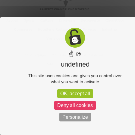
Accueil
Sports
Culture
Economie
Découverte
Chouet’eco
Commerce
Hôtellerie-Restauration
Services
Industrie
Vos vidéos
Partenaires
☝ 🍪
Chouet équipe
Mentions légales
Administration
undefined
Politique de confidentialité
This site uses cookies and gives you control over
what you want to activate
OK, accept all
Deny all cookies
Personalize