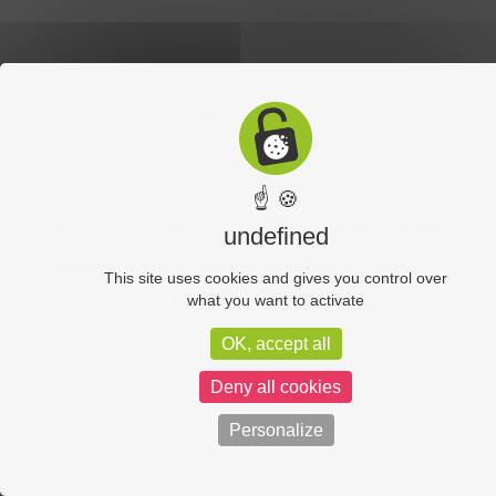
☝ 🍪
Accueil
Sports
Culture
Economie
Découverte
Chouet’eco
undefined
Commerce
Hôtellerie-Restauration
Services
Industrie
This site uses cookies and gives you control over
Vos vidéos
Partenaires
what you want to activate
OK, accept all
Chouet équipe
Mentions légales
Administration
Deny all cookies
Politique de confidentialité
Personalize