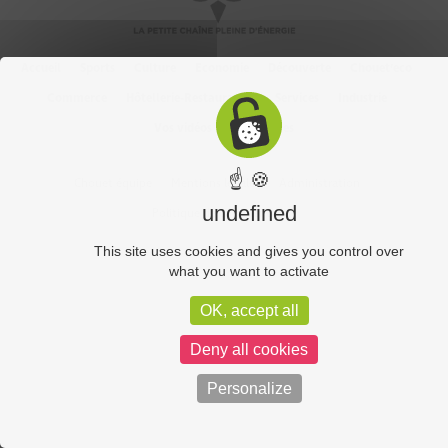
Accueil
Sports
Culture
Economie
Découverte
Chouet’eco
Commerce
Hôtellerie-Restauration
Services
Industrie
Vos vidéos
Partenaires
☝ 🍪
Chouet équipe
Mentions légales
Administration
undefined
Politique de confidentialité
This site uses cookies and gives you control over
what you want to activate
OK, accept all
Deny all cookies
Personalize