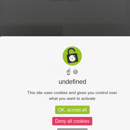
☝ 🍪
undefined
This site uses cookies and gives you control over
Accueil
Sports
Culture
Economie
Découverte
Chouet’eco
what you want to activate
Commerce
Hôtellerie-Restauration
Services
Industrie
OK, accept all
Vos vidéos
Partenaires
Deny all cookies
Chouet équipe
Mentions légales
Administration