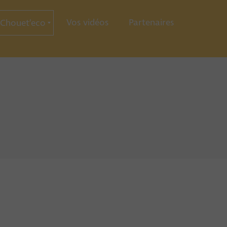
Vos vidéos
Partenaires
Chouet’eco
ce
ration
ie