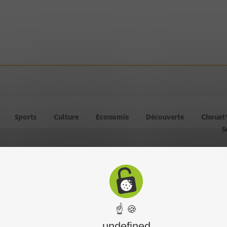
Sports
Culture
Economie
Découverte
Chouet
S
Chouet équipe
Mentions léga
☝ 🍪
undefined