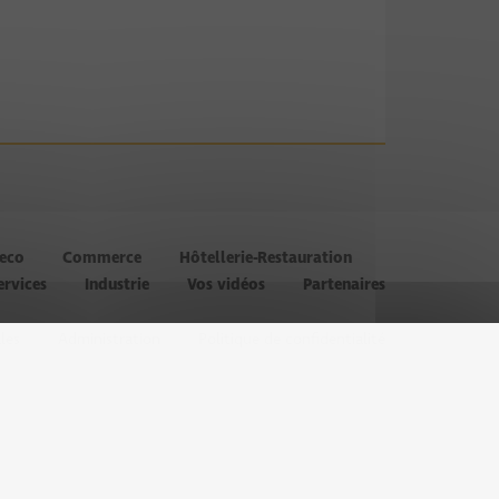
’eco
Commerce
Hôtellerie-Restauration
ervices
Industrie
Vos vidéos
Partenaires
les
Administration
Politique de confidentialité