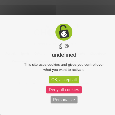
☝ 🍪
Accueil
Sports
Culture
Economie
Découverte
Chouet’eco
undefined
Commerce
Hôtellerie-Restauration
Services
Industrie
This site uses cookies and gives you control over
Vos vidéos
Partenaires
what you want to activate
OK, accept all
Chouet équipe
Mentions légales
Administration
Deny all cookies
Politique de confidentialité
Personalize