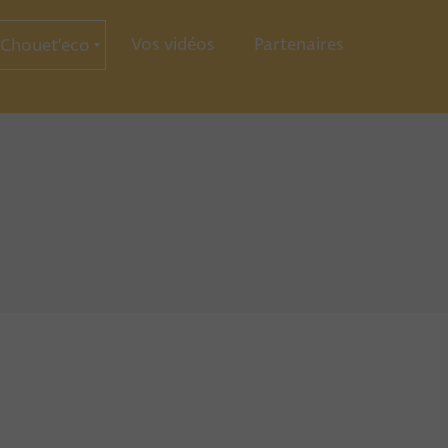
Vos vidéos
Partenaires
Chouet’eco
ce
ration
ie