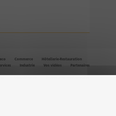
’eco
Commerce
Hôtellerie-Restauration
ervices
Industrie
Vos vidéos
Partenaires
les
Administration
Politique de confidentialité