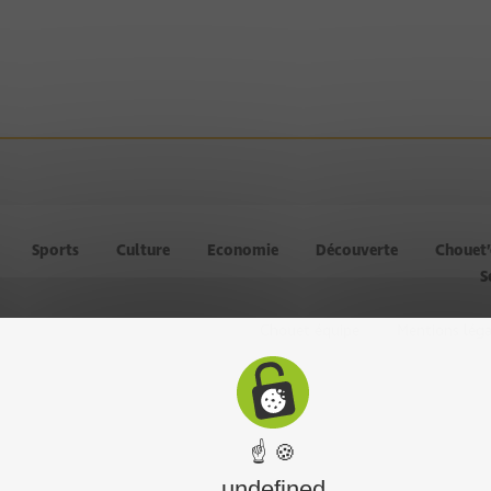
Sports
Culture
Economie
Découverte
Chouet
S
Chouet équipe
Mentions léga
☝ 🍪
undefined