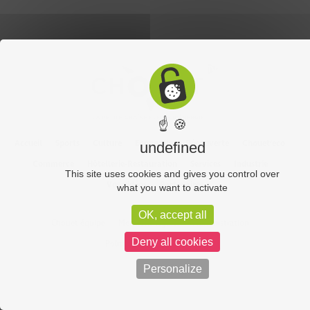
☝ 🍪
Accueil
Sports
Culture
Economie
Découverte
Chouet’eco
undefined
Commerce
Hôtellerie-Restauration
Services
Industrie
This site uses cookies and gives you control over
Vos vidéos
Partenaires
what you want to activate
OK, accept all
Chouet équipe
Mentions légales
Administration
Deny all cookies
Politique de confidentialité
Personalize