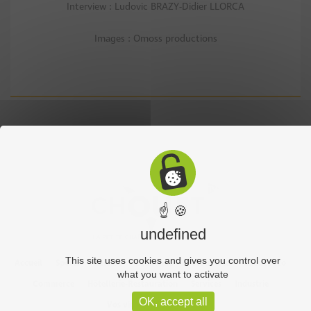
Interview : Ludovic BRAZY-Didier LLORCA
Images : Omoss productions
☝ 🍪
undefined
This site uses cookies and gives you control over
Accueil
Sports
Culture
Economie
Découverte
Chouet’eco
what you want to activate
Commerce
Hôtellerie-Restauration
Services
Industrie
OK, accept all
Vos vidéos
Partenaires