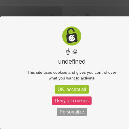
Accueil
Sports
Culture
Economie
Découverte
Chouet’eco
☝ 🍪
Commerce
Hôtellerie-Restauration
Services
Industrie
undefined
Vos vidéos
Partenaires
This site uses cookies and gives you control over
what you want to activate
Chouet équipe
Mentions légales
Administration
Politique de confidentialité
OK, accept all
Deny all cookies
Personalize