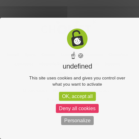
Accueil
Sports
Culture
Economie
Découverte
Chouet’eco
☝ 🍪
Commerce
Hôtellerie-Restauration
Services
Industrie
undefined
Vos vidéos
Partenaires
This site uses cookies and gives you control over
what you want to activate
Chouet équipe
Mentions légales
Administration
OK, accept all
Politique de confidentialité
Deny all cookies
Personalize