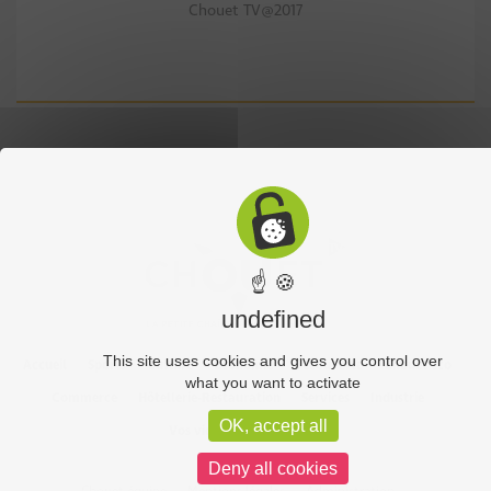
Chouet TV@2017
☝ 🍪
undefined
This site uses cookies and gives you control over
Accueil
Sports
Culture
Economie
Découverte
Chouet’eco
what you want to activate
Commerce
Hôtellerie-Restauration
Services
Industrie
OK, accept all
Vos vidéos
Partenaires
Deny all cookies