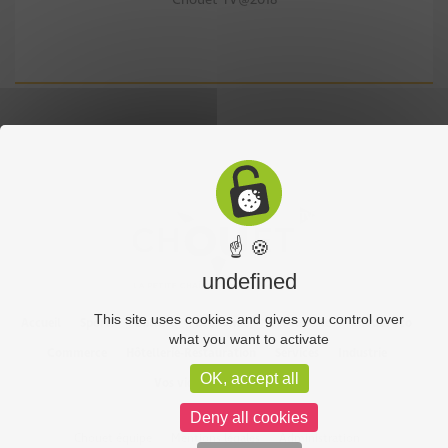
☝ 🍪
undefined
This site uses cookies and gives you control over
Accueil
Sports
Culture
Economie
Découverte
Chouet’eco
what you want to activate
Commerce
Hôtellerie-Restauration
Services
Industrie
OK, accept all
Vos vidéos
Partenaires
Deny all cookies
Chouet équipe
Mentions légales
Administration