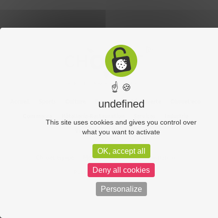
☝ 🍪
Accueil
Sports
Culture
Economie
Découverte
Chouet’eco
undefined
Commerce
Hôtellerie-Restauration
Services
Industrie
This site uses cookies and gives you control over
Vos vidéos
Partenaires
what you want to activate
OK, accept all
Chouet équipe
Mentions légales
Administration
Deny all cookies
Politique de confidentialité
Personalize