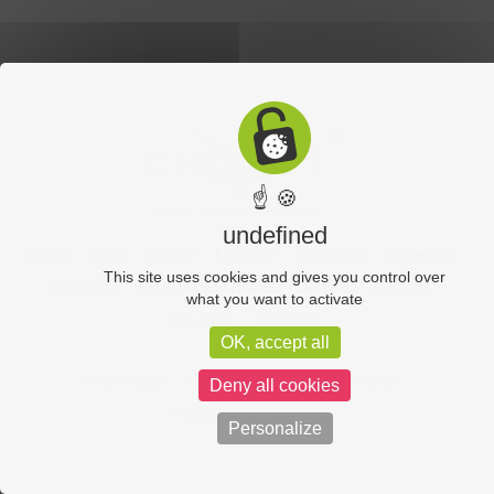
☝ 🍪
undefined
Accueil
Sports
Culture
Economie
Découverte
Chouet’eco
This site uses cookies and gives you control over
Commerce
Hôtellerie-Restauration
Services
Industrie
what you want to activate
Vos vidéos
Partenaires
OK, accept all
Chouet équipe
Mentions légales
Administration
Deny all cookies
Politique de confidentialité
Personalize