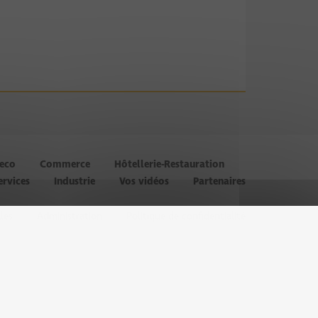
’eco
Commerce
Hôtellerie-Restauration
ervices
Industrie
Vos vidéos
Partenaires
les
Administration
Politique de confidentialité