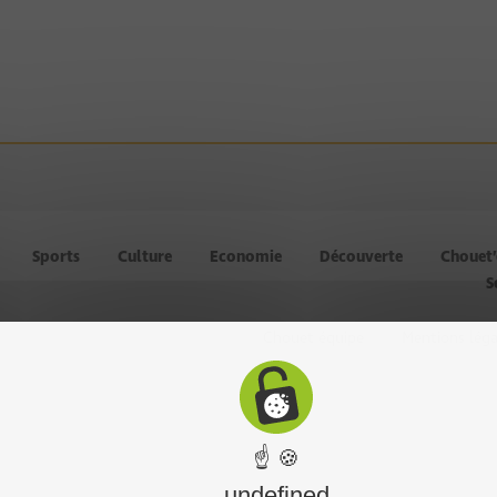
Sports
Culture
Economie
Découverte
Chouet
S
Chouet équipe
Mentions léga
☝ 🍪
undefined