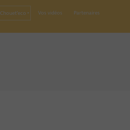
Vos vidéos
Partenaires
Chouet’eco
ce
ration
ie