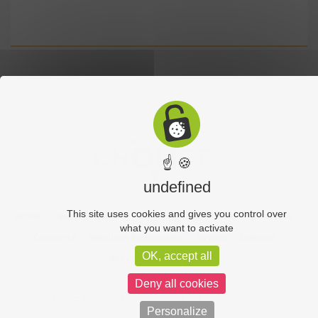
☝ 🍪
undefined
This site uses cookies and gives you control over
Accueil
Sports
Culture
Economie
Découverte
Chouet’eco
what you want to activate
Commerce
Hôtellerie-Restauration
Services
Industrie
OK, accept all
Vos vidéos
Partenaires
Deny all cookies
Chouet équipe
Mentions légales
Administration
Personalize