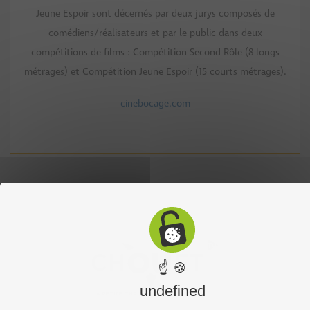
Jeune Espoir sont décernés par deux jurys composés de
comédiens/réalisateurs et par le public dans deux
compétitions de films : Compétition Second Rôle (8 longs
métrages) et Compéti
tion Jeune Espoir (15 courts métrages).
cinebocage.com
☝ 🍪
undefined