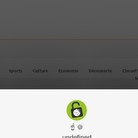
Sports
Culture
Economie
Découverte
Chouet
S
Chouet équipe
Mentions léga
☝ 🍪
undefined