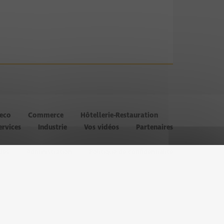
’eco
Commerce
Hôtellerie-Restauration
ervices
Industrie
Vos vidéos
Partenaires
les
Administration
Politique de confidentialité