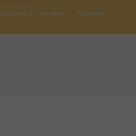
Vos vidéos
Partenaires
Chouet’eco
ce
ration
ie