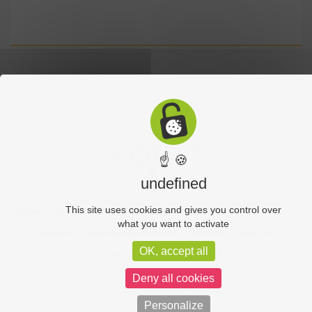
☝ 🍪
undefined
This site uses cookies and gives you control over
Accueil
Sports
Culture
Economie
Découverte
Chouet’eco
what you want to activate
Commerce
Hôtellerie-Restauration
Services
Industrie
OK, accept all
Vos vidéos
Partenaires
Deny all cookies
Chouet équipe
Mentions légales
Administration
Personalize