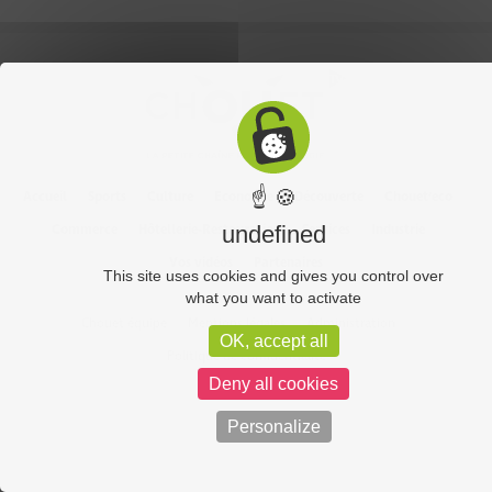
☝ 🍪
Accueil
Sports
Culture
Economie
Découverte
Chouet’eco
Commerce
Hôtellerie-Restauration
Services
Industrie
undefined
Vos vidéos
Partenaires
This site uses cookies and gives you control over
what you want to activate
Chouet équipe
Mentions légales
Administration
OK, accept all
Politique de confidentialité
Deny all cookies
Personalize