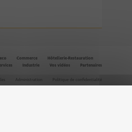
’eco
Commerce
Hôtellerie-Restauration
ervices
Industrie
Vos vidéos
Partenaires
les
Administration
Politique de confidentialité