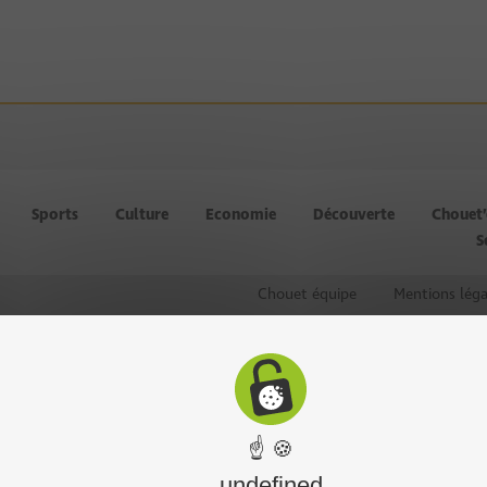
Sports
Culture
Economie
Découverte
Chouet
S
Chouet équipe
Mentions léga
☝ 🍪
undefined