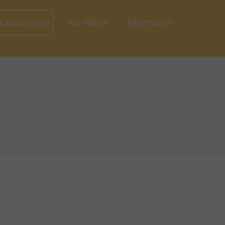
Vos vidéos
Partenaires
Chouet’eco
ce
ration
ie