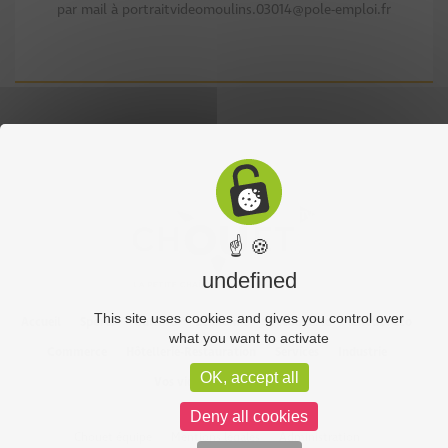
par mail à portraitvideomoulins.03014@pole-emploi.fr
☝ 🍪
undefined
This site uses cookies and gives you control over
Accueil
Sports
Culture
Economie
Découverte
Chouet’eco
what you want to activate
Commerce
Hôtellerie-Restauration
Services
Industrie
OK, accept all
Vos vidéos
Partenaires
Deny all cookies
Chouet équipe
Mentions légales
Administration