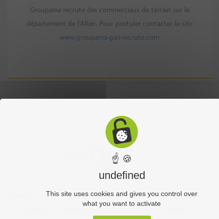
Groupama recrute des commerciaux de terrain sur le
département de l’Allier. Pour postuler contacter le site
www.groupama-gan-recrute.com
☝ 🍪
undefined
This site uses cookies and gives you control over
Accueil
Sports
Culture
Economie
Découverte
Chouet’eco
what you want to activate
Commerce
Hôtellerie-Restauration
Services
Industrie