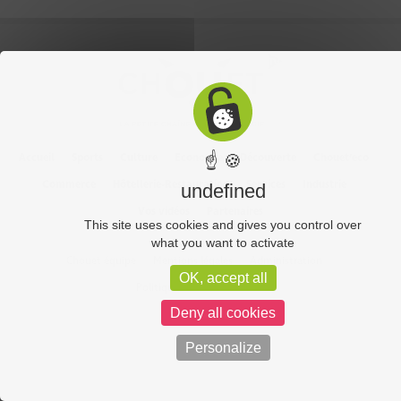
Accueil
Sports
Culture
Economie
Découverte
Chouet’eco
☝ 🍪
Commerce
Hôtellerie-Restauration
Services
Industrie
undefined
Vos vidéos
Partenaires
This site uses cookies and gives you control over
what you want to activate
Chouet équipe
Mentions légales
Administration
OK, accept all
Politique de confidentialité
Deny all cookies
Personalize