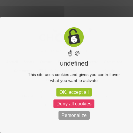
☝ 🍪
Accueil
Sports
Culture
Economie
Découverte
Chouet’eco
undefined
Commerce
Hôtellerie-Restauration
Services
Industrie
This site uses cookies and gives you control over
Vos vidéos
Partenaires
what you want to activate
OK, accept all
Chouet équipe
Mentions légales
Administration
Deny all cookies
Politique de confidentialité
Personalize