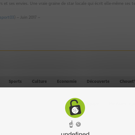
 et ses envies. Une vraie graine de star locale qui écrit elle-même ses t
sport03
) – Juin 2017 –
Sports
Culture
Economie
Découverte
Chouet
S
Chouet équipe
Mentions léga
☝ 🍪
undefined