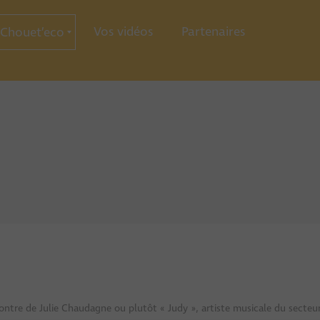
Vos vidéos
Partenaires
Chouet’eco
ce
ration
ie
ontre de Julie Chaudagne ou plutôt « Judy », artiste musicale du secteu