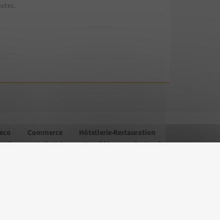
extes.
’eco
Commerce
Hôtellerie-Restauration
ervices
Industrie
Vos vidéos
Partenaires
les
Administration
Politique de confidentialité