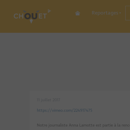
Reportages
Sports
Culture
Economie
Découverte
Commer
Hôtellerie-Restau
Services
Industr
11 juillet 2017
https://vimeo.com/224917475
Notre journaliste Anna Lamotte est partie à la renc