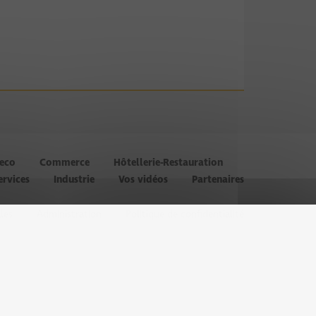
’eco
Commerce
Hôtellerie-Restauration
ervices
Industrie
Vos vidéos
Partenaires
les
Administration
Politique de confidentialité