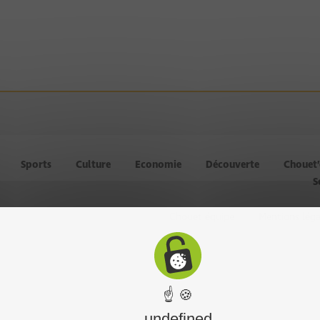
Sports
Culture
Economie
Découverte
Chouet
S
Chouet équipe
Mentions léga
☝ 🍪
undefined