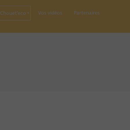
Vos vidéos
Partenaires
Chouet’eco
ce
ration
ie