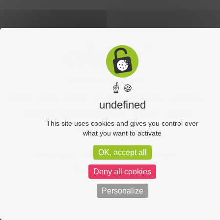
☝ 🍪
Accueil
Sports
Culture
Economie
Découverte
Chouet’eco
undefined
Commerce
Hôtellerie-Restauration
Services
Industrie
This site uses cookies and gives you control over
Vos vidéos
Partenaires
what you want to activate
OK, accept all
Chouet équipe
Mentions légales
Administration
Politique de confidentialité
Deny all cookies
Personalize