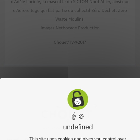
d’Adèle Luciole, la mascotte du SICTOM-Nord Allier, ainsi que
d’Aurore Juge qui fait partie du collectif Zéro Déchet, Zero
Waste Moulins.
Images Netbocage Production
Chouet’TV@2017
☝ 🍪
undefined
This site uses cookies and gives you control over