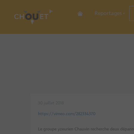
Reportages
Sports
Culture
Economie
Découverte
Commer
Hôtellerie-Restau
Services
Industr
30 juillet 2018
https://vimeo.com/282334370
Le groupe yzeurien Chauvin recherche deux dépanne