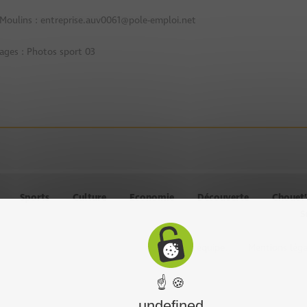
 Moulins : entreprise.auv0061@pole-emploi.net
ages : Photos sport 03
Sports
Culture
Economie
Découverte
Chouet
S
Chouet équipe
Mentions léga
☝ 🍪
undefined