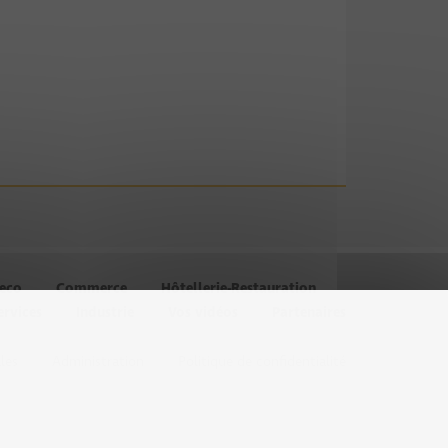
’eco
Commerce
Hôtellerie-Restauration
ervices
Industrie
Vos vidéos
Partenaires
les
Administration
Politique de confidentialité