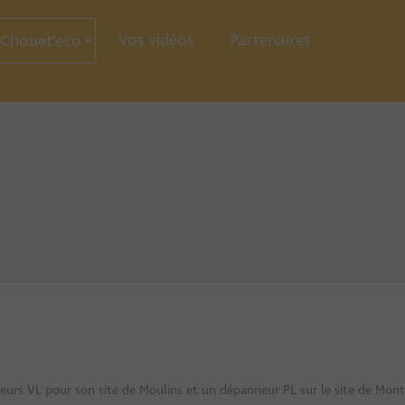
Vos vidéos
Partenaires
Chouet’eco
ce
ration
ie
urs VL pour son site de Moulins et un dépanneur PL sur le site de Mon