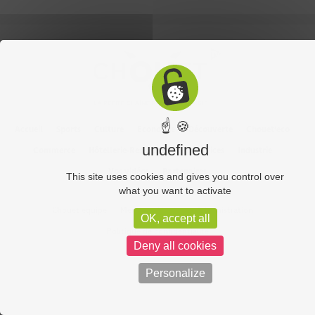
☝ 🍪
Accueil
Sports
Culture
Economie
Découverte
Chouet’eco
undefined
Commerce
Hôtellerie-Restauration
Services
Industrie
Vos vidéos
Partenaires
This site uses cookies and gives you control over
what you want to activate
Chouet équipe
Mentions légales
Administration
OK, accept all
Politique de confidentialité
Deny all cookies
Personalize