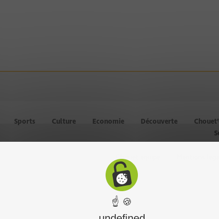
Sports
Culture
Economie
Découverte
Chouet
S
Chouet équipe
Mentions léga
☝ 🍪
undefined