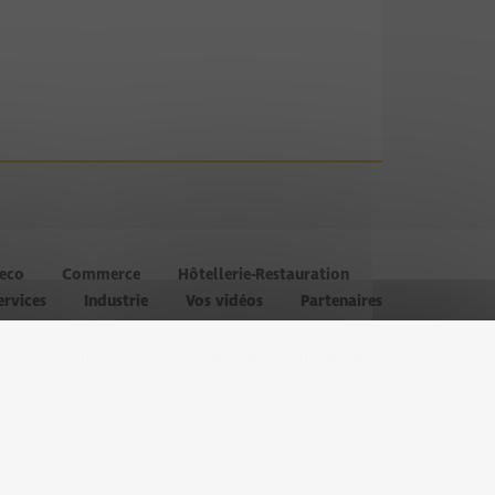
’eco
Commerce
Hôtellerie-Restauration
ervices
Industrie
Vos vidéos
Partenaires
les
Administration
Politique de confidentialité