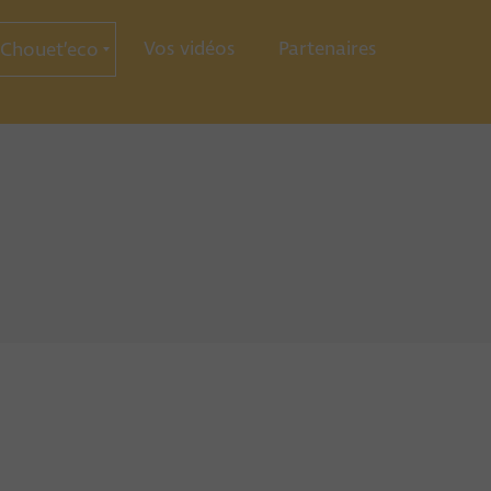
Vos vidéos
Partenaires
Chouet’eco
ce
ration
ie