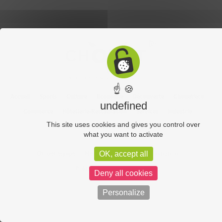
☝ 🍪
Accueil
Sports
Culture
Economie
Découverte
Chouet’eco
undefined
Commerce
Hôtellerie-Restauration
Services
Industrie
This site uses cookies and gives you control over
Vos vidéos
Partenaires
what you want to activate
Chouet équipe
Mentions légales
Administration
OK, accept all
Politique de confidentialité
Deny all cookies
Personalize