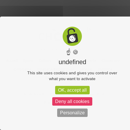
☝ 🍪
Accueil
Sports
Culture
Economie
Découverte
Chouet’eco
undefined
Commerce
Hôtellerie-Restauration
Services
Industrie
This site uses cookies and gives you control over
Vos vidéos
Partenaires
what you want to activate
OK, accept all
Chouet équipe
Mentions légales
Administration
Deny all cookies
Politique de confidentialité
Personalize