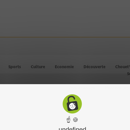
Sports
Culture
Economie
Découverte
Chouet
S
Chouet équipe
Mentions léga
☝ 🍪
undefined