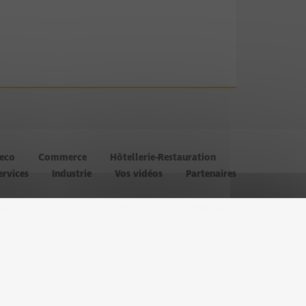
’eco
Commerce
Hôtellerie-Restauration
ervices
Industrie
Vos vidéos
Partenaires
les
Administration
Politique de confidentialité