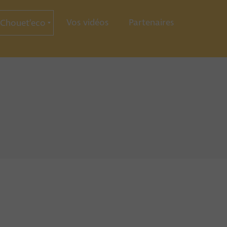
Vos vidéos
Partenaires
Chouet’eco
ce
ration
ie